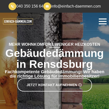
040 350 156 64
info@einfach-daemmen.com
MEHR WOHNKOMFORT, WENIGER HEIZKOSTEN
Gebäudedämmung
in Rensdsburg
Fachkompetente Gebäudedämmung: Wir haben
die richtige Lösung für Immobilienbesitzer!
JETZT KONTAKT AUFNEHMEN