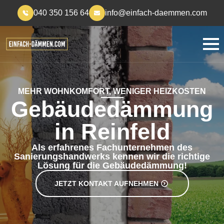
040 350 156 64
info@einfach-daemmen.com
MEHR WOHNKOMFORT, WENIGER HEIZKOSTEN
Gebäudedämmung
in Reinfeld
Als erfahrenes Fachunternehmen des
Sanierungshandwerks kennen wir die richtige
Lösung für die Gebäudedämmung!
JETZT KONTAKT AUFNEHMEN