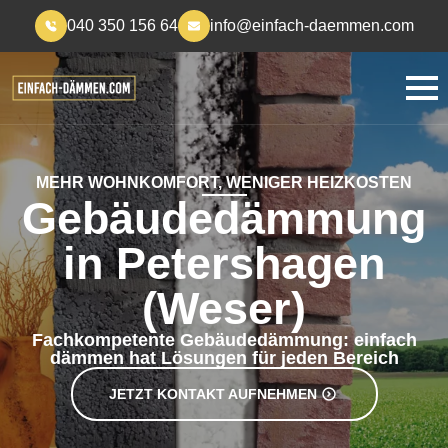
040 350 156 64
info@einfach-daemmen.com
MEHR WOHNKOMFORT, WENIGER HEIZKOSTEN
Gebäudedämmung
in Petershagen
(Weser)
Fachkompetente Gebäudedämmung: einfach
dämmen hat Lösungen für jeden Bereich
JETZT KONTAKT AUFNEHMEN