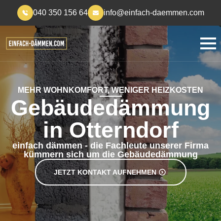
040 350 156 64
info@einfach-daemmen.com
MEHR WOHNKOMFORT, WENIGER HEIZKOSTEN
Gebäudedämmung
in Otterndorf
einfach dämmen - die Fachleute unserer Firma
kümmern sich um die Gebäudedämmung
JETZT KONTAKT AUFNEHMEN