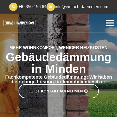
040 350 156 64
info@einfach-daemmen.com
MEHR WOHNKOMFORT, WENIGER HEIZKOSTEN
Gebäudedämmung
in Minden
Fachkompetente Gebäudedämmung: Wir haben
die richtige Lösung für Immobilienbesitzer!
JETZT KONTAKT AUFNEHMEN