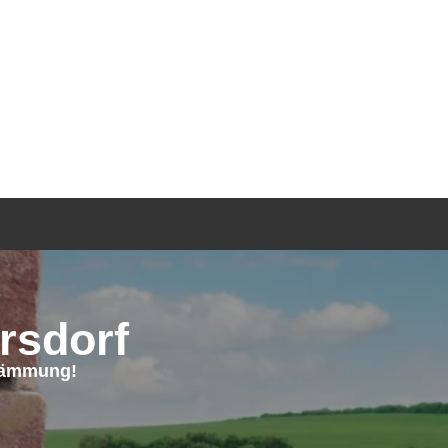
TGEBER
KONTAKT
ANFRAGE
rsdorf
edämmung!