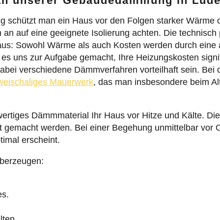
an unserer Gebäudedämmung in Lüde
schützt man ein Haus vor den Folgen starker Wärme o
n an auf eine geeignete Isolierung achten. Die technis
atz aus: Sowohl Wärme als auch Kosten werden durch ei
 es uns zur Aufgabe gemacht, Ihre Heizungskosten signi
bei verschiedene Dämmverfahren vorteilhaft sein. Bei
weischaliges Mauerwerk
, das man insbesondere beim Altba
wertiges Dämmmaterial Ihr Haus vor Hitze und Kälte. D
kt gemacht werden. Bei einer Begehung unmittelbar vor 
mal erscheint.
überzeugen:
es.
lten.