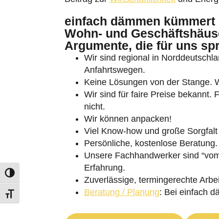
einfach dämmen kümmert 
Wohn- und Geschäftshäuse
Argumente, die für uns sp
Wir sind regional in Norddeutschlan
Anfahrtswegen.
Umschalten auf hohe Kontraste
Keine Lösungen von der Stange. Wi
Wir sind für faire Preise bekannt.
Schrift vergrößern
nicht.
Wir können anpacken!
Viel Know-how und große Sorgfalt 
Persönliche, kostenlose Beratung.
Unsere Fachhandwerker sind “vom 
Erfahrung.
Zuverlässige, termingerechte Arbei
Beratung / Planung
: Bei einfach 