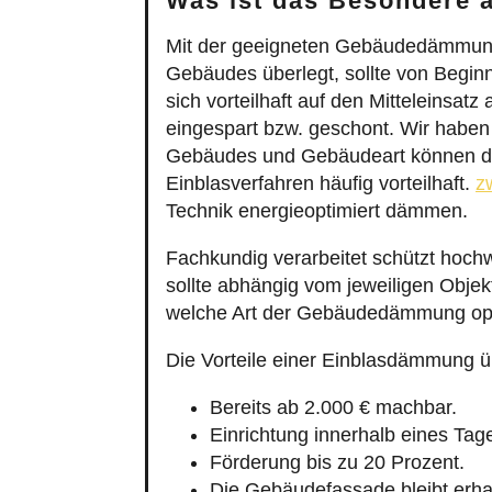
Was ist das Besondere 
Mit der geeigneten Gebäudedämmung 
Gebäudes überlegt, sollte von Begin
sich vorteilhaft auf den Mitteleins
eingespart bzw. geschont. Wir haben
Gebäudes und Gebäudeart können da
Einblasverfahren häufig vorteilhaft.
z
Technik energieoptimiert dämmen.
Fachkundig verarbeitet schützt hoch
sollte abhängig vom jeweiligen Obje
welche Art der Gebäudedämmung opti
Die Vorteile einer Einblasdämmung 
Bereits ab 2.000 € machbar.
Einrichtung innerhalb eines Tag
Förderung bis zu 20 Prozent.
Die Gebäudefassade bleibt erha