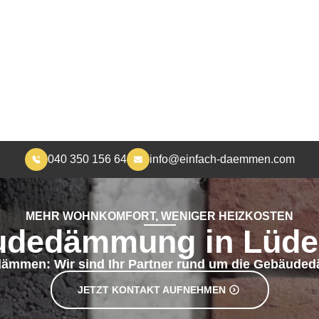
040 350 156 64
info@einfach-daemmen.com
START
DÄMMUNG
ÜBER UNS
RA
MEHR WOHNKOMFORT, WENIGER HEIZKOSTEN
dedämmung in Lüde
dämmen: Wir sind Ihr Partner rund um die Gebäud
JETZT KONTAKT AUFNEHMEN