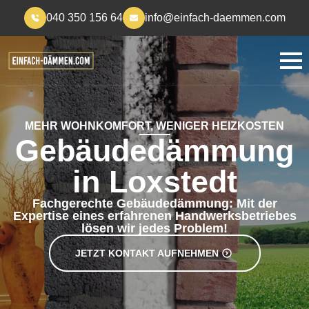
040 350 156 64
info@einfach-daemmen.com
MEHR WOHNKOMFORT, WENIGER HEIZKOSTEN
Gebäudedämmung
in Loxstedt
Fachgerechte Gebäudedämmung: Mit der
Expertise eines erfahrenen Handwerksbetriebes
lösen wir jedes Problem!
JETZT KONTAKT AUFNEHMEN