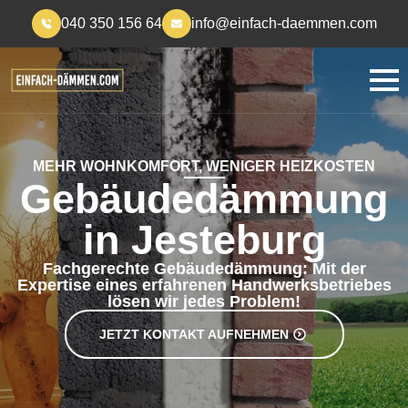
040 350 156 64
info@einfach-daemmen.com
MEHR WOHNKOMFORT, WENIGER HEIZKOSTEN
Gebäudedämmung
in Jesteburg
Fachgerechte Gebäudedämmung: Mit der
Expertise eines erfahrenen Handwerksbetriebes
lösen wir jedes Problem!
JETZT KONTAKT AUFNEHMEN