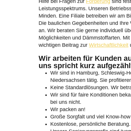
Hilfe bei Fragen zur
Förderung
sind fes
Leistungsspektrums. Unseren Betriebss
Minden. Eine Filiale betreiben wir am 
Die baulichen Gegebenheiten und Ihre
an. Wir beraten Sie gerne individuell ü
Möglichkeiten und Dämmstoffarten. Mit 
wichtigen Beitrag zur
Wirtschaftlichkeit
u
Umschalten auf hohe Kontraste
Wir arbeiten für Kunden a
Schrift vergrößern
uns spricht kurz aufgezähl
Wir sind in Hamburg, Schleswig-
Niedersachsen tätig. Sie profitier
Keine Standardlösungen. Wir betra
Wir sind für faire Konditionen bek
bei uns nicht.
Wir packen an!
Große Sorgfalt und viel Know-how 
Kostenlose, persönliche Beratung.