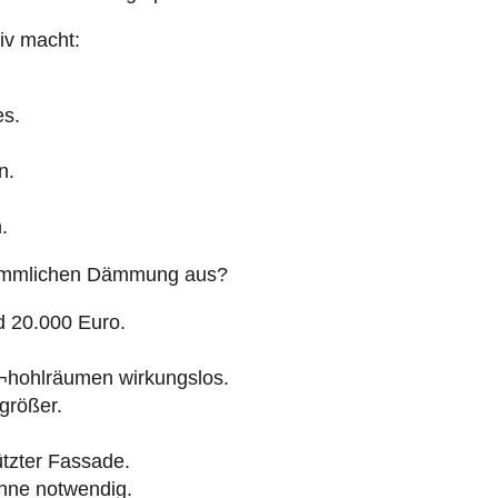
iv macht:
es.
n.
.
erkömmlichen Dämmung aus?
d 20.000 Euro.
¬hohlräumen wirkungslos.
rößer.
tzter Fassade.
ühne notwendig.