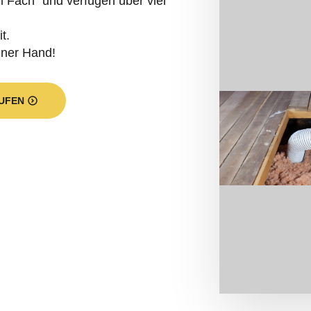
 Fach“ und verfügen über viel
t.
iner Hand!
UFEN