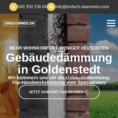
040 350 156 64
info@einfach-daemmen.com
MEHR WOHNKOMFORT, WENIGER HEIZKOSTEN
Gebäudedämmung
in Goldenstedt
Wir kümmern uns um die Gebäudedämmung:
Top-Handwerksleistung vom Spezialisten!
JETZT KONTAKT AUFNEHMEN