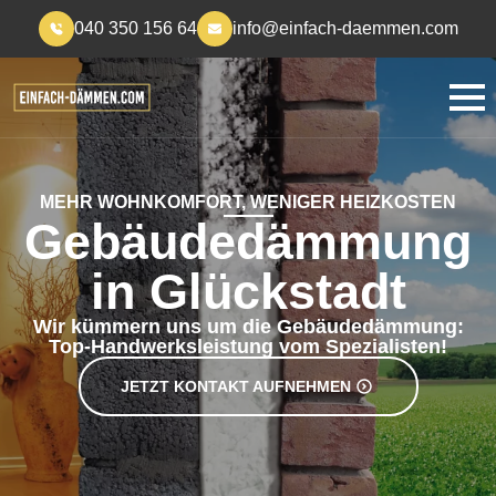
040 350 156 64
info@einfach-daemmen.com
MEHR WOHNKOMFORT, WENIGER HEIZKOSTEN
Gebäudedämmung
in Glückstadt
Wir kümmern uns um die Gebäudedämmung:
Top-Handwerksleistung vom Spezialisten!
JETZT KONTAKT AUFNEHMEN