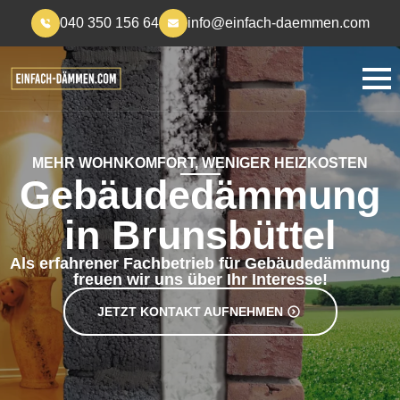
040 350 156 64
info@einfach-daemmen.com
MEHR WOHNKOMFORT, WENIGER HEIZKOSTEN
Gebäudedämmung
in Brunsbüttel
Als erfahrener Fachbetrieb für Gebäudedämmung
freuen wir uns über Ihr Interesse!
JETZT KONTAKT AUFNEHMEN