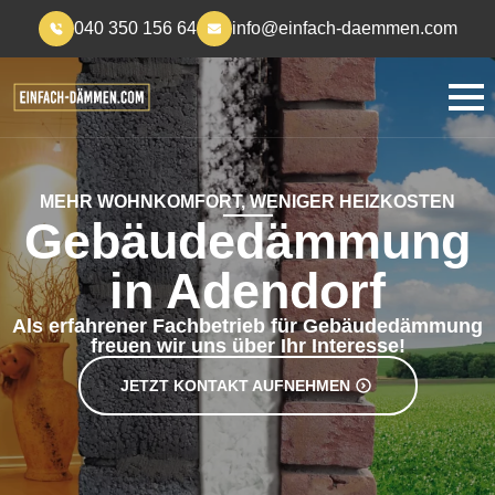
040 350 156 64
info@einfach-daemmen.com
MEHR WOHNKOMFORT, WENIGER HEIZKOSTEN
Gebäudedämmung
in Adendorf
Als erfahrener Fachbetrieb für Gebäudedämmung
freuen wir uns über Ihr Interesse!
JETZT KONTAKT AUFNEHMEN