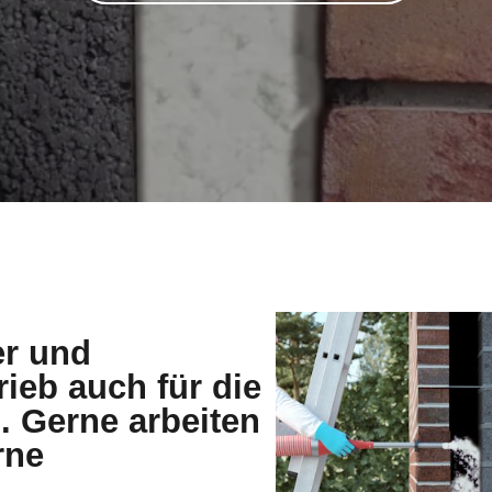
er und
rieb auch für die
Gerne arbeiten
rne