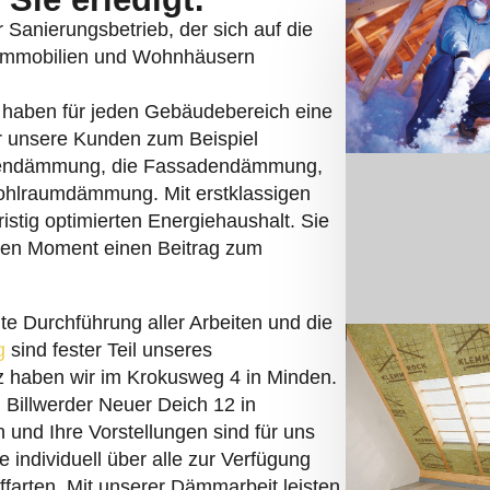
er Sanierungsbetrieb, der sich auf die
eimmobilien und Wohnhäusern
r haben für jeden Gebäudebereich eine
r unsere Kunden zum Beispiel
endämmung, die Fassadendämmung,
ohlraumdämmung. Mit erstklassigen
istig optimierten Energiehaushalt. Sie
chen Moment einen Beitrag zum
te Durchführung aller Arbeiten und die
g
sind fester Teil unseres
tz haben wir im Krokusweg 4 in Minden.
 Billwerder Neuer Deich 12 in
und Ihre Vorstellungen sind für uns
 individuell über alle zur Verfügung
arten. Mit unserer Dämmarbeit leisten