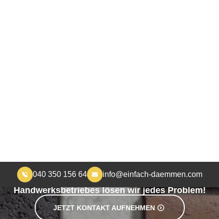
040 350 156 64
info@einfach-daemmen.com
START
DÄMMUNG
ÜBER UNS
RA
MEHR WOHNKOMFORT, WENIGER HEIZKOSTEN
hbodendämmung in M
chte Dachbodendämmung: Mit der Expertise eines e
Handwerksbetriebes lösen wir jedes Problem!
JETZT KONTAKT AUFNEHMEN