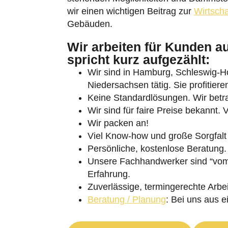
wir einen wichtigen Beitrag zur
Wirtscha
Gebäuden.
Wir arbeiten für Kunden a
spricht kurz aufgezählt:
Wir sind in Hamburg, Schleswig-
Umschalten auf hohe Kontraste
Niedersachsen tätig. Sie profitie
Keine Standardlösungen. Wir betrac
Schrift vergrößern
Wir sind für faire Preise bekannt. 
Wir packen an!
Viel Know-how und große Sorgfalt
Persönliche, kostenlose Beratung.
Unsere Fachhandwerker sind “vom 
Erfahrung.
Zuverlässige, termingerechte Arbei
Beratung / Planung
: Bei uns aus e