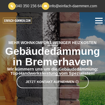
040 350 156 64
info@einfach-daemmen.com
MEHR WOHNKOMFORT, WENIGER HEIZKOSTEN
Gebäudedämmung
in Bremerhaven
Wir kümmern uns um die Gebäudedämmung:
Top-Handwerksleistung vom Spezialisten!
JETZT KONTAKT AUFNEHMEN